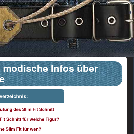
- modische Infos über
le
verzeichnis:
tung des Slim Fit Schnitt
Fit Schnitt für welche Figur?
e Slim Fit für wen?