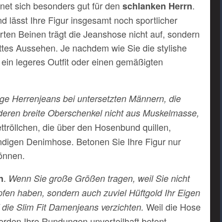
net sich besonders gut für den
.
schlanken Herrn
d lässt Ihre Figur insgesamt noch sportlicher
erten Beinen trägt die Jeanshose nicht auf, sondern
lottes Aussehen. Je nachdem wie Sie die stylishe
 ein legeres Outfit oder einen gemäßigten
 enge Herrenjeans bei untersetzten Männern, die
deren breite Oberschenkel nicht aus Muskelmasse,
ttröllchen, die über den Hosenbund quillen,
trendigen Denimhose. Betonen Sie Ihre Figur nur
können.
.
n
Wenn Sie große Größen tragen, weil Sie nicht
fen haben, sondern auch zuviel Hüftgold Ihr Eigen
Weil die Hose
f die Slim Fit Damenjeans verzichten.
erden Ihre Rundungen unvorteilhaft betont.